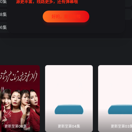
10集
第11集
第12集
第13集
源更丰富，线路更多，还有弹幕哦
18集
第19集
第20集
第21集
好的，我记住啦
26集
第27集
第28集
更新至第06集
更新至第04集
更新至第03