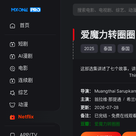
首页
爱魔力转圈圈
短剧
2025
泰国
泰国
AI漫剧
电影
这部选集讲述了七个故事，
This anthology tells s
连续剧
导演：
Muangthai Sarupkar
综艺
主演：
翁拉维·那提通
/
希兰
动漫
更新：
2026-07-28
备注：
已完结 - 免费在线观
Netflix
豆瓣：
爱魔力转圈圈
APP/TV