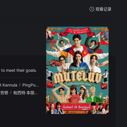
观看记录
我的观影记录
.ygba.xyz
暂无观看影片的记录
eet their goals.
t Kannula
/
PingPong Suwanun Pohgudsai
/
Baitoey Thanaporn Pet
普劳顿
/
帕西特·本朋沙瓦
/
拉皮彭·苏帕提尼基德查
/
弗鲁克·纳特塔侬·