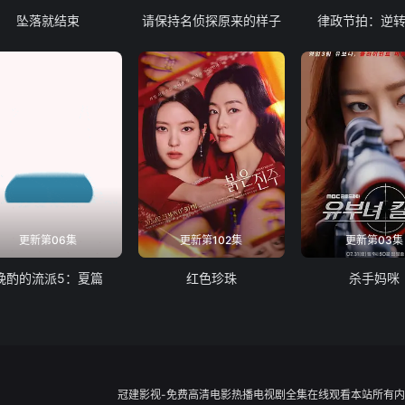
坠落就结束
请保持名侦探原来的样子
律政节拍：逆
更新第06集
更新第102集
更新第03集
晚酌的流派5：夏篇
红色珍珠
杀手妈咪
冠建影视-免费高清电影热播电视剧全集在线观看本站所有