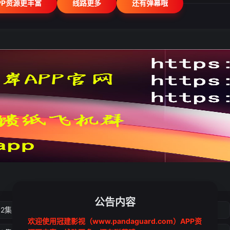
PP资源更丰富
线路更多
还有弹幕哦
公告内容
02集
第03集
第04集
第05集
欢迎使用冠建影视（www.pandaguard.com）APP资