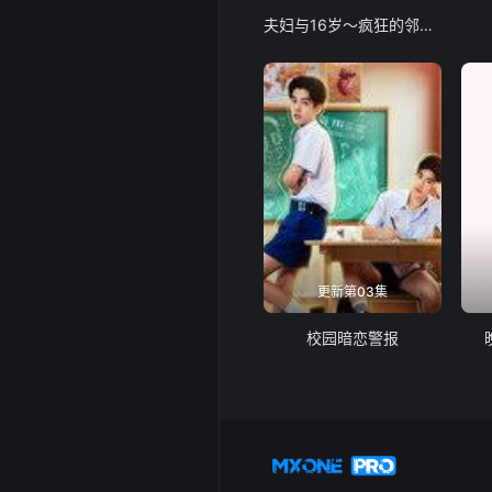
夫妇与16岁～疯狂的邻居～
更新第03集
校园暗恋警报