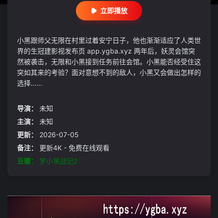
立即播放
小黑跟师父无限在村里过着安宁日子，他也渐渐适应了人类世
界的生冠建影视发布页 app.ygba.xyz 两年后，妖灵会馆突
然被袭击，无限和小黑接到任务前往会馆。小黑能否经受住这
突如其来的考验？面对意想不到的敌人，小黑又会做出怎样的
选择……
导演：
未知
主演：
未知
更新：
2026-07-05
备注：
更新4K - 免费在线观看
豆瓣：
罗小黑战记2