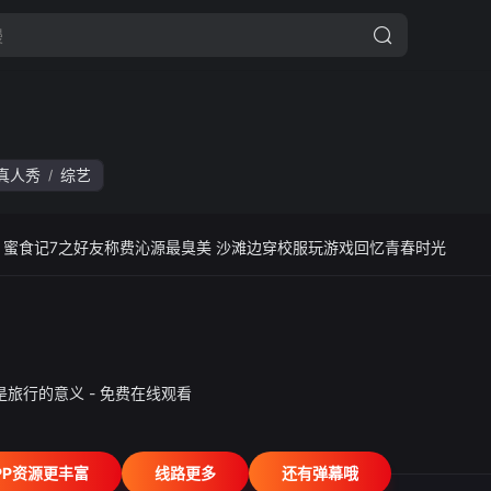
真人秀
综艺
/
.xyz 蜜食记7之好友称费沁源最臭美 沙滩边穿校服玩游戏回忆青春时光
是旅行的意义 - 免费在线观看
PP资源更丰富
线路更多
还有弹幕哦