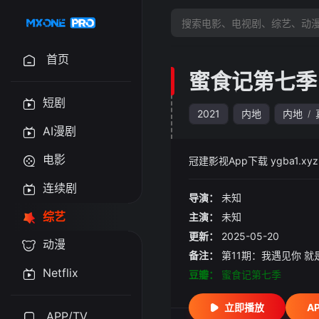
首页
蜜食记第七季
短剧
2021
内地
内地
/
AI漫剧
电影
冠建影视App下载 ygba1
连续剧
导演：
未知
综艺
主演：
未知
更新：
2025-05-20
动漫
备注：
第11期：我遇见你 就
Netflix
豆瓣：
蜜食记第七季
立即播放
A
APP/TV