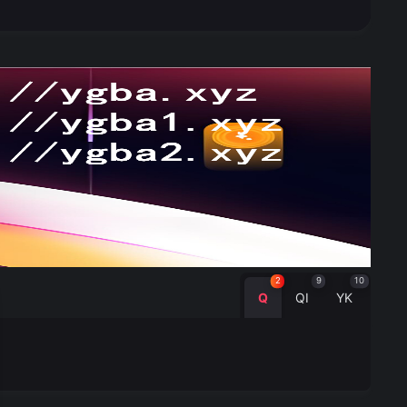
2
9
10
Q
QI
YK