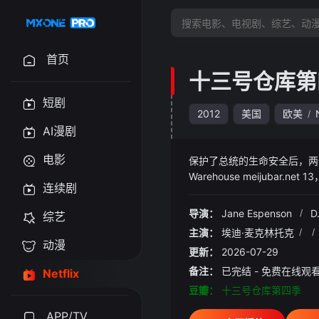
首页
十三号仓库第
短剧
2012
美国
欧美
/
AI漫剧
电影
保护了总统的生命安全后，两位
Warehouse meijub
连续剧
都是被美国政府从各地收集而
导演：
Jane Espenson
/
D.
综艺
主演：
埃迪·麦克林托克
/
/
动漫
更新：
2026-07-29
备注：
已完结 - 免费在线观
Netflix
豆瓣：
十三号仓库第四季
APP/TV