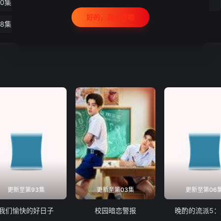
10集
第11集
第12集
第13集
好的，我记住啦
18集
第19集
第20集
更新至第93集
更新至第03集
更新至第06
我们愉快的好日子
校园暗恋警报
晚酌的流派5：