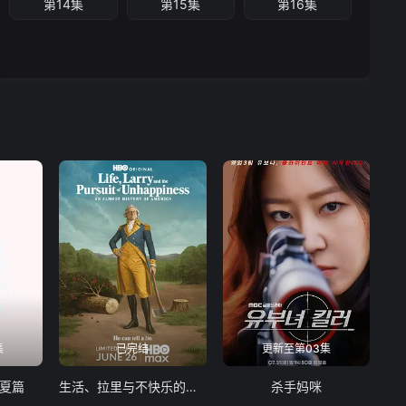
第14集
第15集
第16集
集
已完结
更新至第03集
夏篇
生活、拉里与不快乐的追求：一部美国史
杀手妈咪