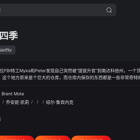
四季
Netflix
FBI特工Myka和Peter发现自己突然被“提拔升官”到南达科他州，一
ar.net 13，这个地方原来是个巨大的仓库，而仓库内保存的东西都是一些非常
来，而这两位特工的新工作就是找回遗失的物品，并寻找新的物品。
 Brent Mote
/
乔安妮·凯莉
/
/
/
绍尔·鲁宾内克
看