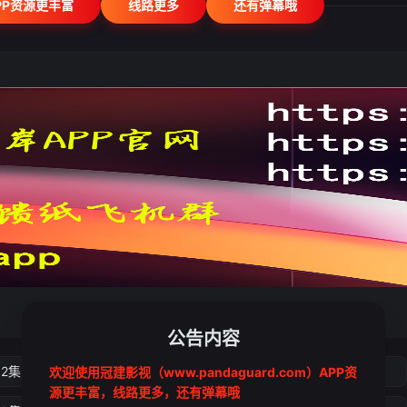
PP资源更丰富
线路更多
还有弹幕哦
公告内容
02集
第03集
第04集
第05集
欢迎使用冠建影视（www.pandaguard.com）APP资
源更丰富，线路更多，还有弹幕哦